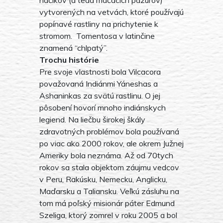
vytvorených na vetvách, ktoré používajú
popínavé rastliny na prichytenie k
stromom. Tomentosa v latinčine
znamená “chlpatý”.
Trochu histórie
Pre svoje vlastnosti bola Vilcacora
považovaná Indiánmi Yáneshas a
Ashaninkas za svätú rastlinu. O jej
pôsobení hovorí mnoho indiánskych
legiend. Na liečbu širokej škály
zdravotných problémov bola používaná
po viac ako 2000 rokov, ale okrem Južnej
Ameriky bola neznáma. Až od 70tych
rokov sa stala objektom záujmu vedcov
v Peru, Rakúsku, Nemecku, Anglicku,
Maďarsku a Taliansku. Veľkú zásluhu na
tom má poľský misionár páter Edmund
Szeliga, ktorý zomrel v roku 2005 a bol