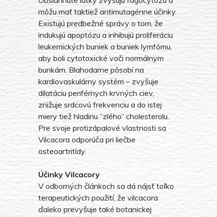
môžu mať taktiež antimutagénne účinky.
Existujú predbežné správy o tom, že
indukujú apoptózu a inhibujú proliferáciu
leukemických buniek a buniek lymfómu,
aby boli cytotoxické voči normálnym
bunkám. Blahodarne pôsobí na
kardiovaskulárny systém – zvyšuje
dilatáciu periférnych krvných ciev,
znižuje srdcovú frekvenciu a do istej
miery tiež hladinu “zlého” cholesterolu.
Pre svoje protizápalové vlastnosti sa
Vilcacora odporúča pri liečbe
osteoartritídy.
Účinky Vilcacory
V odborných článkoch sa dá nájsť toľko
terapeutických použití, že vilcacora
ďaleko prevyšuje také botanickej