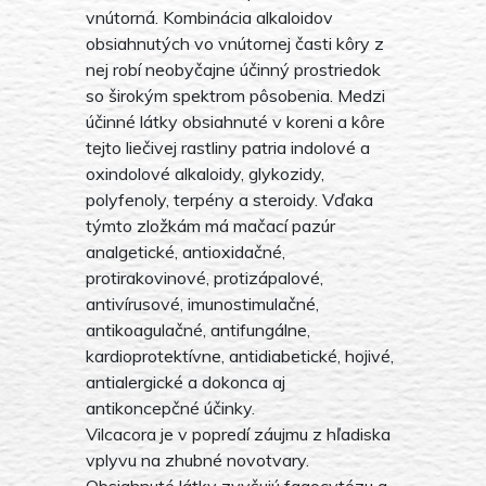
vnútorná. Kombinácia alkaloidov
obsiahnutých vo vnútornej časti kôry z
nej robí neobyčajne účinný prostriedok
so širokým spektrom pôsobenia. Medzi
účinné látky obsiahnuté v koreni a kôre
tejto liečivej rastliny patria indolové a
oxindolové alkaloidy, glykozidy,
polyfenoly, terpény a steroidy. Vďaka
týmto zložkám má mačací pazúr
analgetické, antioxidačné,
protirakovinové, protizápalové,
antivírusové, imunostimulačné,
antikoagulačné, antifungálne,
kardioprotektívne, antidiabetické, hojivé,
antialergické a dokonca aj
antikoncepčné účinky.
Vilcacora je v popredí záujmu z hľadiska
vplyvu na zhubné novotvary.
Obsiahnuté látky zvyšujú fagocytózu a