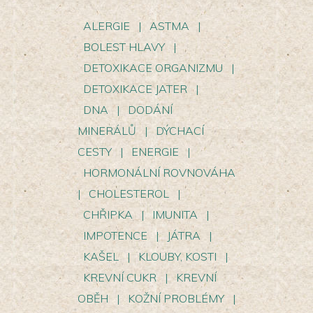
ALERGIE
|
ASTMA
|
BOLEST HLAVY
|
DETOXIKACE ORGANIZMU
|
DETOXIKACE JATER
|
DNA
|
DODÁNÍ
MINERÁLŮ
|
DÝCHACÍ
CESTY
|
ENERGIE
|
HORMONÁLNÍ ROVNOVÁHA
|
CHOLESTEROL
|
CHŘIPKA
|
IMUNITA
|
IMPOTENCE
|
JÁTRA
|
KAŠEL
|
KLOUBY, KOSTI
|
KREVNÍ CUKR
|
KREVNÍ
OBĚH
|
KOŽNÍ PROBLÉMY
|