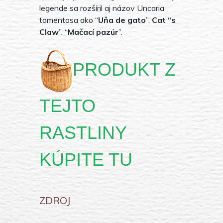
legende sa rozšíril aj názov Uncaria
tomentosa ako “
Uňa de gato
”,
Cat “s
Claw
”, “
Mačací pazúr
”.
PRODUKT Z
TEJTO
RASTLINY
KÚPITE TU
ZDROJ