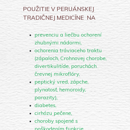
POUŽITIE V PERUÁNSKEJ
TRADIČNEJ MEDICÍNE NA
prevenciu a liečbu ochorení
zhubnými nádormi,
ochorenia tráviaceho traktu
(zápaloch, Crohnovej chorobe,
divertikulitíde, poruchách
črevnej mikroflóry,
peptický vred, zápche,
plynatosť, hemoroidy,
parazity),
diabetes,
cirhózu pečene,
choroby spojené s
poškodením funkcie