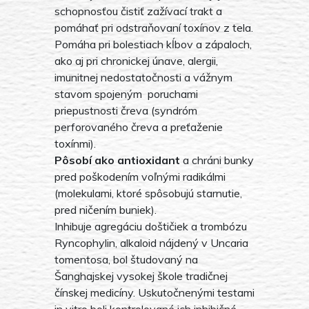
schopnosťou čistiť zažívací trakt a
pomáhať pri odstraňovaní toxínov z tela.
Pomáha pri bolestiach kĺbov a zápaloch,
ako aj pri chronickej únave, alergii,
imunitnej nedostatočnosti a vážnym
stavom spojeným poruchami
priepustnosti čreva (syndróm
perforovaného čreva a preťaženie
toxínmi).
Pôsobí ako antioxidant
a chráni bunky
pred poškodením voľnými radikálmi
(molekulami, ktoré spôsobujú starnutie,
pred ničením buniek).
Inhibuje agregáciu doštičiek a trombózu
Ryncophylin, alkaloid nájdený v Uncaria
tomentosa, bol študovaný na
Šanghajskej vysokej škole tradičnej
čínskej medicíny. Uskutočnenými testami
in vitro boli kontrolované ich inhibičné