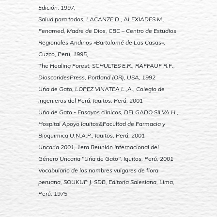
Edición, 1997,
Salud para todos, LACANZE D., ALEXIADES M.,
Fenamed, Madre de Dios, CBC – Centro de Estudios
Regionales Andinos «Bartolomé de Las Casas»,
Cuzco, Perú, 1995,
The Healing Forest, SCHULTES E.R., RAFFAUF R.F.,
DioscoridesPress, Portland (OR), USA, 1992
Uńa de Gato, LOPEZ VINATEA L.,A., Colegio de
ingenieros del Perú, Iquitos, Perú, 2001
Uńa de Gato - Ensayos clinicos, DELGADO SILVA H.,
Hospital Apoyo Iquitos&Facultad de Farmacia y
Bioquimica U.N.A.P., Iquitos, Perú, 2001
Uncaria 2001, 1era Reunión Internacional del
Género Uncaria "Uńa de Gato", Iquitos, Perú, 2001
Vocabulario de los nombres vulgares de flora
peruana, SOUKUP J. SDB, Editoria Salesiana, Lima,
Perú, 1975