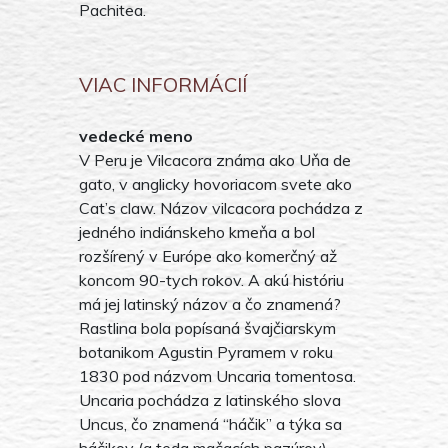
Pachitea.
VIAC INFORMÁCIÍ
vedecké meno
V Peru je Vilcacora známa ako Uňa de
gato, v anglicky hovoriacom svete ako
Cat’s claw. Názov vilcacora pochádza z
jedného indiánskeho kmeňa a bol
rozšírený v Európe ako komerčný až
koncom 90-tych rokov. A akú históriu
má jej latinský názov a čo znamená?
Rastlina bola popísaná švajčiarskym
botanikom Agustin Pyramem v roku
1830 pod názvom Uncaria tomentosa.
Uncaria pochádza z latinského slova
Uncus, čo znamená “háčik” a týka sa
háčikov (a teda mačacích pazúrov)