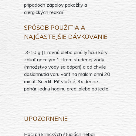
prípadoch zápalov pokožky a
alergických reakcií.
SPÔSOB POUŽITIA A
NAJČASTEJŠIE DÁVKOVANIE
3-10 g (1 rovnú alebo plnú lyžicu) kôry
zaliať necelým 1 litrom studenej vody
(množstvo vody sa odparí) a od chvíle
dosiahnutia varu variť na malom ohni 20
minút. Scediť. Piť vlažné, 3x denne
pohár, jednu hodinu pred, alebo po jedle.
UPOZORNENIE
Hoci pri klinických štúdiách neboli