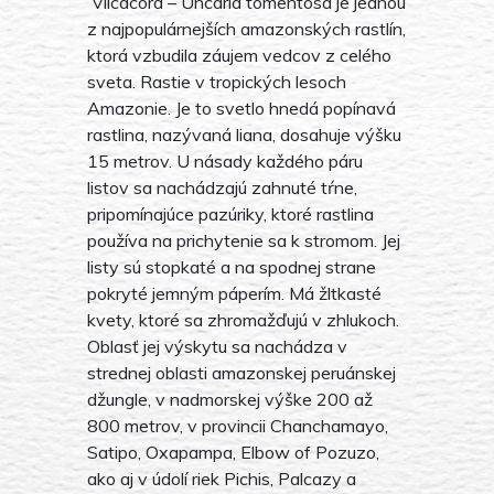
Vilcacora – Uncaria tomentosa je jednou
z najpopulárnejších amazonských rastlín,
ktorá vzbudila záujem vedcov z celého
sveta. Rastie v tropických lesoch
Amazonie. Je to svetlo hnedá popínavá
rastlina, nazývaná liana, dosahuje výšku
15 metrov. U násady každého páru
listov sa nachádzajú zahnuté tŕne,
pripomínajúce pazúriky, ktoré rastlina
používa na prichytenie sa k stromom. Jej
listy sú stopkaté a na spodnej strane
pokryté jemným páperím. Má žltkasté
kvety, ktoré sa zhromažďujú v zhlukoch.
Oblasť jej výskytu sa nachádza v
strednej oblasti amazonskej peruánskej
džungle, v nadmorskej výške 200 až
800 metrov, v provincii Chanchamayo,
Satipo, Oxapampa, Elbow of Pozuzo,
ako aj v údolí riek Pichis, Palcazy a