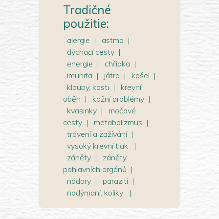
Tradičné
použitie:
alergie
|
astma
|
dýchací cesty
|
energie
|
chřipka
|
imunita
|
játra
|
kašel
|
klouby, kosti
|
krevní
oběh
|
kožní problémy
|
kvasinky
|
močové
cesty
|
metabolizmus
|
trávení a zažívání
|
vysoký krevní tlak
|
záněty
|
záněty
pohlavních orgánů
|
nádory
|
paraziti
|
nadýmaní, koliky
|