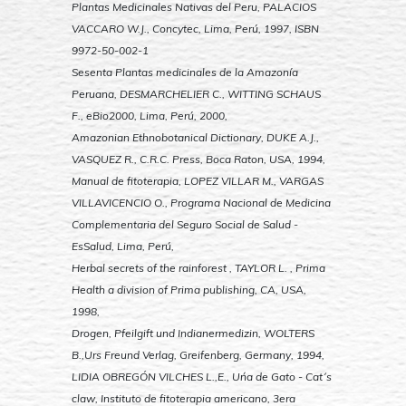
Plantas Medicinales Nativas del Peru, PALACIOS
VACCARO W.J., Concytec, Lima, Perú, 1997, ISBN
9972-50-002-1
Sesenta Plantas medicinales de la Amazonía
Peruana, DESMARCHELIER C., WITTING SCHAUS
F., eBio2000, Lima, Perú, 2000,
Amazonian Ethnobotanical Dictionary, DUKE A.J.,
VASQUEZ R., C.R.C. Press, Boca Raton, USA, 1994,
Manual de fitoterapia, LOPEZ VILLAR M., VARGAS
VILLAVICENCIO O., Programa Nacional de Medicina
Complementaria del Seguro Social de Salud -
EsSalud, Lima, Perú,
Herbal secrets of the rainforest , TAYLOR L. , Prima
Health a division of Prima publishing, CA, USA,
1998,
Drogen, Pfeilgift und Indianermedizin, WOLTERS
B.,Urs Freund Verlag, Greifenberg, Germany, 1994,
LIDIA OBREGÓN VILCHES L.,E., Uńa de Gato - Cat´s
claw, Instituto de fitoterapia americano, 3era