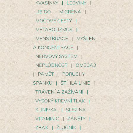
KVASINKY
|
LEDVINY
|
LIBIDO
|
MIGRÉNA
|
MOČOVÉ CESTY
|
METABOLIZMUS
|
MENSTRUACE
|
MYŠLENÍ
A KONCENTRACE
|
NERVOVÝ SYSTEM
|
NEPLODNOST
|
OMEGA3
|
PAMĚT
|
PORUCHY
SPÁNKU
|
ŠTÍHLÁ LINIE
|
TRÁVENÍ A ZAŽÍVÁNÍ
|
VYSOKÝ KREVNÍ TLAK
|
SLINIVKA,
|
SLEZINA
|
VITAMIN C
|
ZÁNĚTY
|
ZRAK
|
ŽLUČNÍK
|