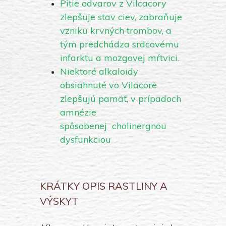
Pitie odvarov z Vilcacory
zlepšuje stav ciev, zabraňuje
vzniku krvných trombov, a
tým predchádza srdcovému
infarktu a mozgovej mŕtvici.
Niektoré alkaloidy
obsiahnuté vo Vilacore
zlepšujú pamäť, v prípadoch
amnézie
spôsobenej cholinergnou
dysfunkciou
KRÁTKY OPIS RASTLINY A
VÝSKYT