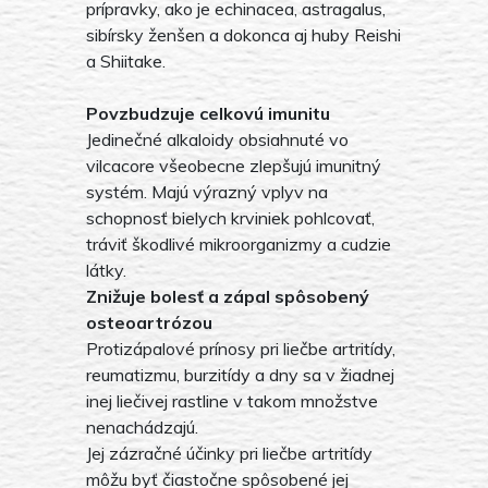
prípravky, ako je echinacea, astragalus,
sibírsky ženšen a dokonca aj huby Reishi
a Shiitake.
Povzbudzuje celkovú imunitu
Jedinečné alkaloidy obsiahnuté vo
vilcacore všeobecne zlepšujú imunitný
systém. Majú výrazný vplyv na
schopnosť bielych krviniek pohlcovať,
tráviť škodlivé mikroorganizmy a cudzie
látky.
Znižuje bolesť a zápal spôsobený
osteoartrózou
Protizápalové prínosy pri liečbe artritídy,
reumatizmu, burzitídy a dny sa v žiadnej
inej liečivej rastline v takom množstve
nenachádzajú.
Jej zázračné účinky pri liečbe artritídy
môžu byť čiastočne spôsobené jej