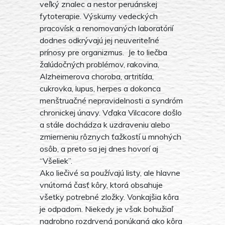
veľký znalec a nestor peruánskej
fytoterapie. Výskumy vedeckých
pracovísk a renomovaných laboratórií
dodnes odkrývajú jej neuveriteľné
prínosy pre organizmus. Je to liečba
žalúdočných problémov, rakovina,
Alzheimerova choroba, artritída,
cukrovka, lupus, herpes a dokonca
menštruačné nepravidelnosti a syndróm
chronickej únavy. Vďaka Vilcacore došlo
a stále dochádza k uzdraveniu alebo
zmierneniu rôznych ťažkostí u mnohých
osôb, a preto sa jej dnes hovorí aj
“Všeliek”.
Ako liečivé sa používajú listy, ale hlavne
vnútorná časť kôry, ktorá obsahuje
všetky potrebné zložky. Vonkajšia kôra
je odpadom. Niekedy je však bohužiaľ
nadrobno rozdrvená ponúkaná ako kôra