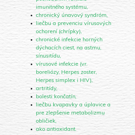
imunitného systému,
chronický únavový syndróm,
liečbu a prevenciu vírusových
ochorení (chrípky),
chronické infekcie horných
dýchacích ciest, na astmu,
sínusitídu,
vírusové infekcie (vr.
boreliózy, Herpes zoster,
Herpes simplex i HIV),
artritídy,
bolesti končatín,
liečbu kvapavky a úplavice a
pre zlepšenie metabolizmu
obličiek,
ako antioxidant.