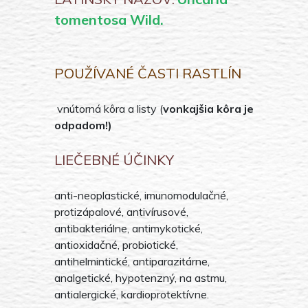
tomentosa Wild.
POUŽÍVANÉ ČASTI RASTLÍN
vnútorná kôra a listy (
vonkajšia kôra je
odpadom!)
LIEČEBNÉ ÚČINKY
anti-neoplastické, imunomodulačné,
protizápalové, antivírusové,
antibakteriálne, antimykotické,
antioxidačné, probiotické,
antihelmintické, antiparazitárne,
analgetické, hypotenzný, na astmu,
antialergické, kardioprotektívne.