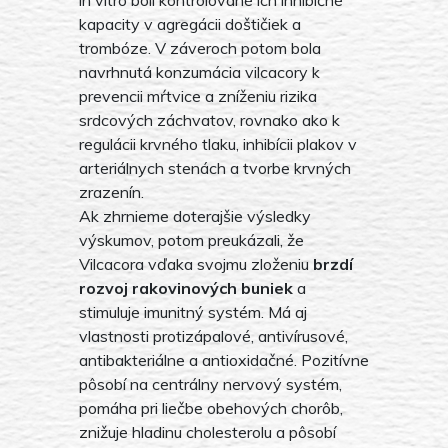
kapacity v agregácii doštičiek a
trombóze. V záveroch potom bola
navrhnutá konzumácia vilcacory k
prevencii mŕtvice a zníženiu rizika
srdcových záchvatov, rovnako ako k
regulácii krvného tlaku, inhibícii plakov v
arteriálnych stenách a tvorbe krvných
zrazenín.
Ak zhrnieme doterajšie výsledky
výskumov, potom preukázali, že
Vilcacora vďaka svojmu zloženiu
brzdí
rozvoj rakovinových buniek
a
stimuluje imunitný systém. Má aj
vlastnosti protizápalové, antivírusové,
antibakteriálne a antioxidačné. Pozitívne
pôsobí na centrálny nervový systém,
pomáha pri liečbe obehových chorôb,
znižuje hladinu cholesterolu a pôsobí