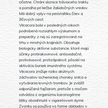
očistne. Chráni sliznice tráviaceho traktu
a pomáha pri liečbe žalúdočných vredov.
Má dobrý vplyv na peristaltiku čriev a
žlčových ciest.
Vilcacora bola v posledných rokoch
podrobená rozsiahlym výskumom a
preparáty z nej sú zaregistrované na
trhu v mnohých krajinách. Obsahuje
biologicky aktívne substancie, ktoré majú
účinky protirakovinové, antioxidačné,
protivírusové, protizápalové, pôsobí na
aktiváciu buniek imunitného systému.
Vilcacora znižuje riziko akútnych
záchvatov ischemickej choroby srdca a
vytvárania krvných trombov. Je zvlášť
odporúčaná fajčiarom, pretože s močom
odvádza z organizmu karcinogénne
látky obsiahnuté v cigaretovom dyme.
Zvonku sa používa vo forme obkladov v