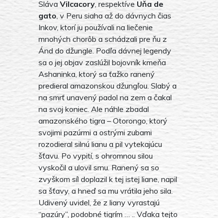
Sláva
Vilcacory
, respektíve
Uňa de
gato
, v Peru siaha až do dávnych čias
Inkov, ktorí ju používali na liečenie
mnohých chorôb a schádzali pre ňu z
Ánd do džungle. Podľa dávnej legendy
sa o jej objav zaslúžil bojovník kmeňa
Ashaninka, ktorý sa ťažko ranený
predieral amazonskou džungľou. Slabý a
na smrť unavený padol na zem a čakal
na svoj koniec. Ale náhle zbadal
amazonského tigra – Otorongo, ktorý
svojimi pazúrmi a ostrými zubami
rozodieral silnú lianu a pil vytekajúcu
šťavu. Po vypití, s ohromnou silou
vyskočil a ulovil srnu. Ranený sa so
zvyškom síl doplazil k tej istej liane, napil
sa šťavy, a hneď sa mu vrátila jeho sila.
Udivený uvidel, že z liany vyrastajú
“pazúry”, podobné tigrím … .. Vďaka tejto