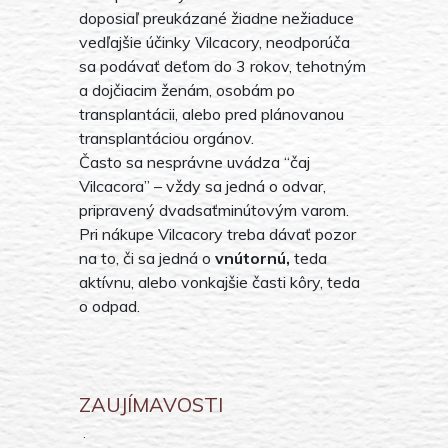
doposiaľ preukázané žiadne nežiaduce
vedľajšie účinky Vilcacory, neodporúča
sa podávať deťom do 3 rokov, tehotným
a dojčiacim ženám, osobám po
transplantácii, alebo pred plánovanou
transplantáciou orgánov.
Často sa nesprávne uvádza “čaj
Vilcacora” – vždy sa jedná o odvar,
pripravený dvadsaťminútovým varom.
Pri nákupe Vilcacory treba dávať pozor
na to, či sa jedná o
vnútornú,
teda
aktívnu, alebo vonkajšie časti kôry, teda
o odpad.
ZAUJÍMAVOSTI
.