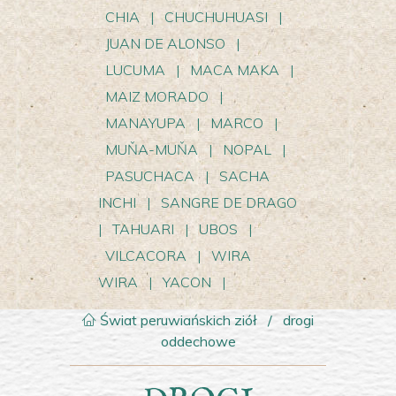
CHIA
|
CHUCHUHUASI
|
JUAN DE ALONSO
|
LUCUMA
|
MACA MAKA
|
MAIZ MORADO
|
MANAYUPA
|
MARCO
|
MUŇA-MUŇA
|
NOPAL
|
PASUCHACA
|
SACHA
INCHI
|
SANGRE DE DRAGO
|
TAHUARI
|
UBOS
|
VILCACORA
|
WIRA
WIRA
|
YACON
|
Świat peruwiańskich ziół
/
drogi
oddechowe