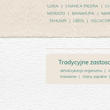
LUISA
|
CHANCA PIEDRA
|
CH
MORADO
|
MANAYUPA
|
MAR
TAHUARI
|
UBOS
|
VILCACO
Tradycyjne zastos
detoksykacja organizmu
|
trawienie
|
stany zapalne
|