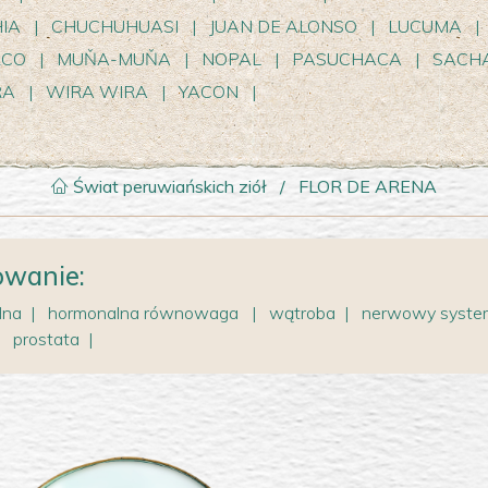
IA
|
CHUCHUHUASI
|
JUAN DE ALONSO
|
LUCUMA
|
CO
|
MUŇA-MUŇA
|
NOPAL
|
PASUCHACA
|
SACHA
RA
|
WIRA WIRA
|
YACON
|
Świat peruwiańskich ziół
/
FLOR DE ARENA
owanie:
dna
|
hormonalna równowaga
|
wątroba
|
nerwowy syst
prostata
|