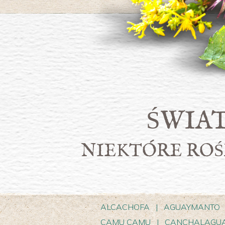
ŚWIA
NIEKTÓRE ROŚ
ALCACHOFA
|
AGUAYMANTO
CAMU CAMU
|
CANCHALAGU