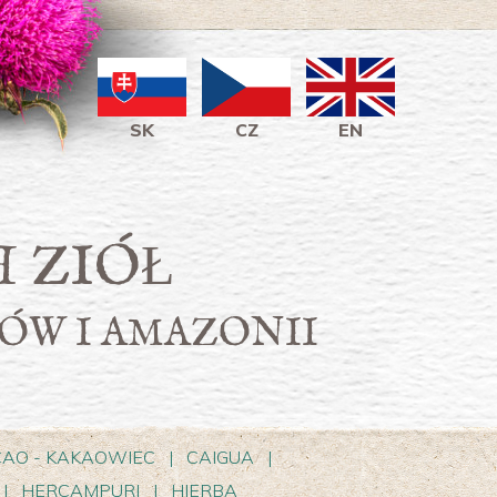
SK
CZ
EN
 ZIÓŁ
ÓW I AMAZONII
AO - KAKAOWIEC
|
CAIGUA
|
|
HERCAMPURI
|
HIERBA