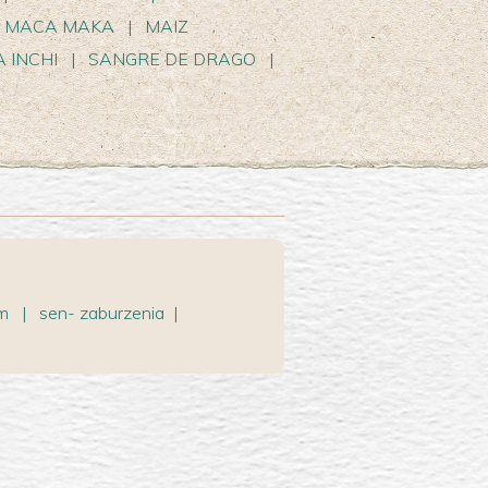
MACA MAKA
|
MAIZ
 INCHI
|
SANGRE DE DRAGO
|
em
|
sen- zaburzenia
|