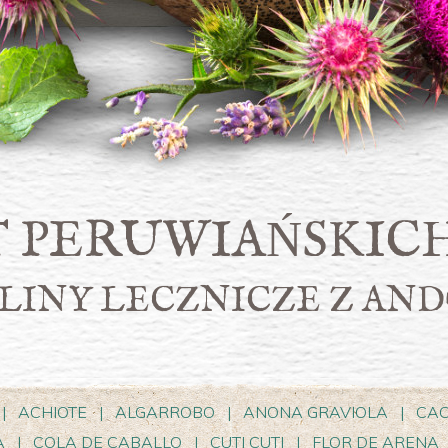
T PERUWIAŃSKICH
LINY LECZNICZE Z AND
|
ACHIOTE
|
ALGARROBO
|
ANONA GRAVIOLA
|
CAC
A
|
COLA DE CABALLO
|
CUTI CUTI
|
FLOR DE ARENA