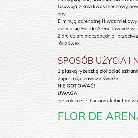
Usuwają z krwi kwas moczowy pows
dny.
Eliminują adrenalinę i kwas mlekowy
Zaleca się Flor de Arena również w
Zioło działa moczopędnie i przeciw
śluzówek.
SPOSÓB UŻYCIA I
1 płaską łyżeczkę ziół zalać szklan
zaparzając zawsze świeże.
NIE GOTOWAĆ!
UWAGA
nie zaleca się dzieciom, kobietom w
FLOR DE AREN