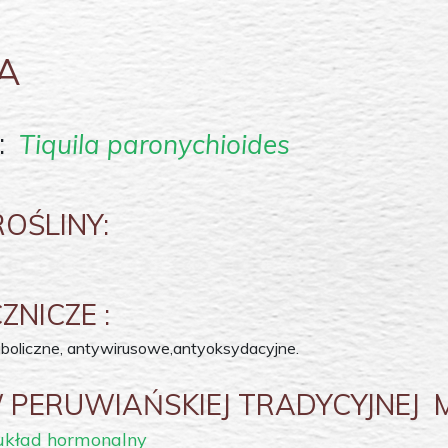
A
:
Tiquila paronychioides
ROŚLINY:
NICZE :
aboliczne, antywirusowe,antyoksydacyjne.
PERUWIAŃSKIEJ TRADYCYJNEJ 
 układ hormonalny