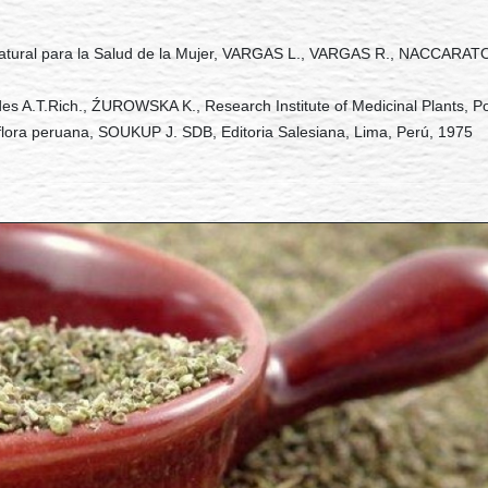
 Natural para la Salud de la Mujer, VARGAS L., VARGAS R., NACCARATO P
des A.T.Rich., ŹUROWSKA K., Research Institute of Medicinal Plants, 
flora peruana, SOUKUP J. SDB, Editoria Salesiana, Lima, Perú, 1975