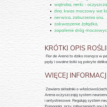
wątroba, nerki - oczyszcza
dna, kwas moczowy we kr
nerwica, zaburzenia snu,
zakwaszenie żołądka,
zapalenie dróg moczowych,
KRÓTKI OPIS ROŚL
Flor de Arena to dziko rosnąca w p
pędy i owalne listki są pokryte de
WIĘCEJ INFORMAC
Zawiera składniki o właściwościach
Arena oczyszczają system neuroend
i antystresowe. Regulują system n
Pomagają przy zaburzeniach snu i b