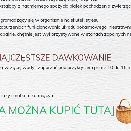
tający z nadmiernego spożycia białek pochodzenia zwierzęc
 gromadzący się w organizmie na skutek stresu.
 zaburzeniach funkcjonowania układu pokarmowego, niestrawnoś
zapalnie, chętnie jest wykorzystywane w stanach zapalnych n
 NAJCZĘSTSZE DAWKOWANIE
ką wrzącej wody i zaparzać pod przykryciem przez 10 do 15 min
 ciąży i matkom karmiącym.
A MOŻNA KUPIĆ TUTAJ