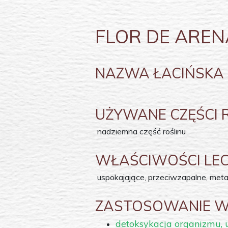
FLOR DE AREN
NAZWA ŁACIŃSKA
UŻYWANE CZĘŚCI 
nadziemna część roślinu
WŁAŚCIWOŚCI LECZ
uspokajające, przeciwzapalne, met
ZASTOSOWANIE W 
detoksykacja organizmu,