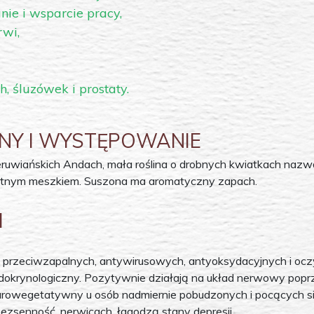
nie i wsparcie pracy,
wi,
 śluzówek i prostaty.
INY I WYSTĘPOWANIE
eruwiańskich Andach, mała roślina o drobnych kwiatkach naz
likatnym meszkiem. Suszona ma aromatyczny zapach.
JI
 przeciwzapalnych, antywirusowych, antyoksydacyjnych i ocz
okrynologiczny. Pozytywnie działają na układ nerwowy popr
eurowegetatywny u osób nadmiernie pobudzonych i pocących si
ezsenność, nerwicach, łagodzą stany depresji.