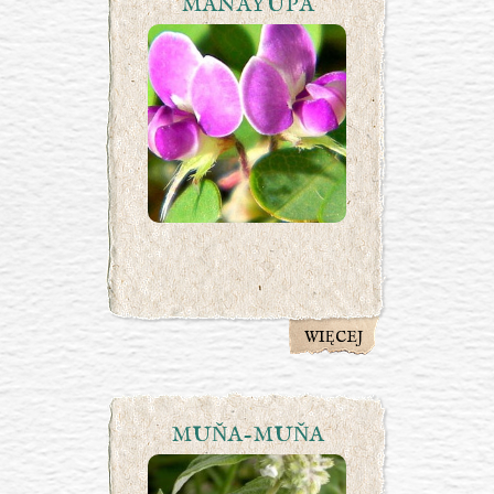
MANAYUPA
WIĘCEJ
MUŇA-MUŇA