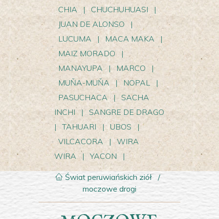
CHIA
|
CHUCHUHUASI
|
JUAN DE ALONSO
|
LUCUMA
|
MACA MAKA
|
MAIZ MORADO
|
MANAYUPA
|
MARCO
|
MUŇA-MUŇA
|
NOPAL
|
PASUCHACA
|
SACHA
INCHI
|
SANGRE DE DRAGO
|
TAHUARI
|
UBOS
|
VILCACORA
|
WIRA
WIRA
|
YACON
|
Świat peruwiańskich ziół
/
moczowe drogi