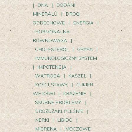
|
DNA
|
DODÁNÍ
MINERÁLŮ
|
DROGI
ODDECHOWE
|
ENERGIA
|
HORMONALNA
RÓWNOWAGA
|
CHOLESTEROL
|
GRYPA
|
IMMUNOLOGICZNY SYSTEM
|
IMPOTENCJA
|
WĄTROBA
|
KASZEL
|
KOŚCI, STAWY,
|
CUKIER
WE KRWI
|
KRĄŻENIE
|
SKÓRNE PROBLEMY
|
DROŻDŻAKI, PLEŚNIE
|
NERKI
|
LIBIDO
|
MIGRENA
|
MOCZOWE