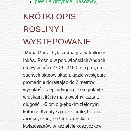
pleśnie,grzybice, pasożyty,
KRÓTKI OPIS
ROŚLINY I
WYSTĘPOWANIE
Muña Muña była znana już w kulturze
Inków. Rośnie w peruwiańskich Andach
na wysokości 2700 - 3400 m n.p.m, na
suchych stanowiskach, gdzie występuje
gromadnie dorastając do 2 metrów
wysokości. Jej łodygi są lekko pokryte
włoskami, liście mają owalny kształt,
długość 1-5 cm o głębokim zielonym
kolorze. Kwiaty są małe, białe, bardzo
aromatyczne, złożone z gęstych
kwiatostanów w kształcie koszyczków