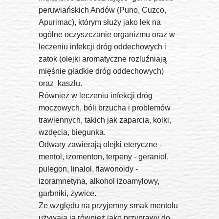
peruwiańskich Andów (Puno, Cuzco,
Apurimac), którym służy jako lek na
ogólne oczyszczanie organizmu oraz w
leczeniu infekcji dróg oddechowych i
zatok (olejki aromatyczne rozluźniają
mięśnie gładkie dróg oddechowych)
oraz kaszlu.
Również w leczeniu infekcji dróg
moczowych, bóli brzucha i problemów
trawiennych, takich jak zaparcia, kolki,
wzdęcia, biegunka.
Odwary zawierają olejki eteryczne -
mentol, izomenton, terpeny - geraniol,
pulegon, linalol, flawonoidy -
izoramnetyna, alkohol izoamylowy,
garbniki, żywice.
Ze względu na przyjemny smak mentolu
używają ją również jako przyprawy do