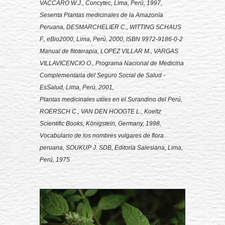
VACCARO W.J., Concytec, Lima, Perú, 1997,
Sesenta Plantas medicinales de la Amazonía
Peruana, DESMARCHELIER C., WITTING SCHAUS
F., eBio2000, Lima, Perú, 2000, ISBN 9972-9186-0-2
Manual de fitoterapia, LOPEZ VILLAR M., VARGAS
VILLAVICENCIO O., Programa Nacional de Medicina
Complementaria del Seguro Social de Salud -
EsSalud, Lima, Perú, 2001,
Plantas medicinales utiles en el Surandino del Perú,
ROERSCH C., VAN DEN HOOGTE L., Koeltz
Scientific Books, Königstein, Germany, 1998,
Vocabulario de los nombres vulgares de flora
peruana, SOUKUP J. SDB, Editoria Salesiana, Lima,
Perú, 1975