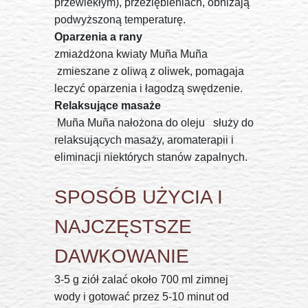
przewlekłym), przeziębieniach, obniżają
podwyższoną temperaturę.
Oparzenia a rany
zmiażdżona kwiaty Muña Muña
zmieszane z oliwą z oliwek, pomagaja
leczyć oparzenia i łagodzą swędzenie.
Relaksujące masaże
Muña Muña nałożona do oleju służy do
relaksujących masaży, aromaterapii i
eliminacji niektórych stanów zapalnych.
SPOSÓB UŻYCIA I
NAJCZĘSTSZE
DAWKOWANIE
3-5 g ziół zalać około 700 ml zimnej
wody i gotować przez 5-10 minut od