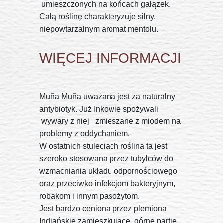
umieszczonych na końcach gałązek.
Całą roślinę charakteryzuje silny,
niepowtarzalnym aromat mentolu.
WIĘCEJ INFORMACJI
Muña Muña uważana jest za naturalny
antybiotyk. Już Inkowie spożywali
wywary z niej zmieszane z miodem na
problemy z oddychaniem.
W ostatnich stuleciach roślina ta jest
szeroko stosowana przez tubylców do
wzmacniania układu odpornościowego
oraz przeciwko infekcjom bakteryjnym,
robakom i innym pasożytom.
Jest bardzo ceniona przez plemiona
Indiańskie zamieszkujące górne partie