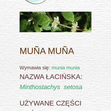
MUÑA MUÑA
Wymawia się:
munia munia
NAZWA ŁACIŃSKA:
Minthostachys setosa
UŻYWANE CZĘŚCI