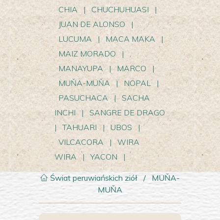
CHIA
|
CHUCHUHUASI
|
JUAN DE ALONSO
|
LUCUMA
|
MACA MAKA
|
MAIZ MORADO
|
MANAYUPA
|
MARCO
|
MUŇA-MUŇA
|
NOPAL
|
PASUCHACA
|
SACHA
INCHI
|
SANGRE DE DRAGO
|
TAHUARI
|
UBOS
|
VILCACORA
|
WIRA
WIRA
|
YACON
|
Świat peruwiańskich ziół
/
MUŇA-
MUŇA