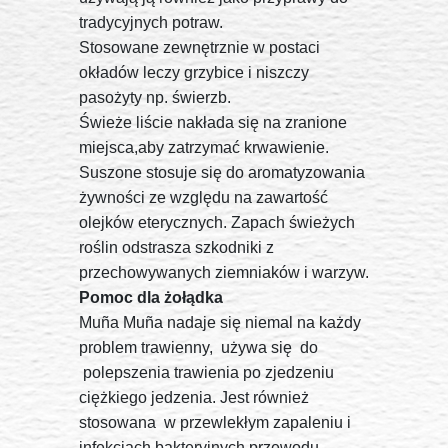
tradycyjnych potraw.
Stosowane zewnętrznie w postaci
okładów leczy grzybice i niszczy
pasożyty np. świerzb.
Świeże liście nakłada się na zranione
miejsca,aby zatrzymać krwawienie.
Suszone stosuje się do aromatyzowania
żywności ze względu na zawartość
olejków eterycznych. Zapach świeżych
roślin odstrasza szkodniki z
przechowywanych ziemniaków i warzyw.
Pomoc dla żołądka
Muña Muña nadaje się niemal na każdy
problem trawienny, używa się do
polepszenia trawienia po zjedzeniu
ciężkiego jedzenia. Jest również
stosowana w przewlekłym zapaleniu i
infekcjach bakteryjnych przewodu